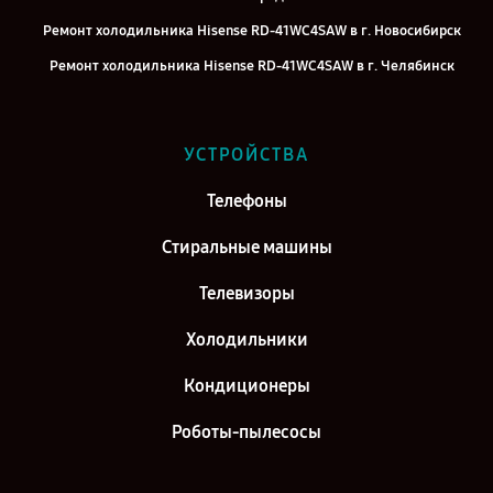
Ремонт холодильника Hisense RD-41WC4SAW в г. Новосибирск
Ремонт холодильника Hisense RD-41WC4SAW в г. Челябинск
Ремонт холодильника Hisense RD-41WC4SAW в г. Казань
Ремонт холодильника Hisense RD-41WC4SAW в г. Воронеж
УСТРОЙСТВА
Ремонт холодильника Hisense RD-41WC4SAW в г. Саратов
Телефоны
Ремонт холодильника Hisense RD-41WC4SAW в г. Самара
Ремонт холодильника Hisense RD-41WC4SAW в г. Киров
Стиральные машины
Телевизоры
Холодильники
Кондиционеры
Роботы-пылесосы