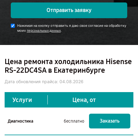
Отправить заявку
Нажимая на кнопку отправить я даю свое согласие на обработку
моих
.
персональных данных
Цена ремонта холодильника Hisense
RS-22DC4SA в Екатеринбурге
Дата обновления прайса:
04.08.2026
Услуги
Цена, от
Заказать
Диагностика
бесплатно