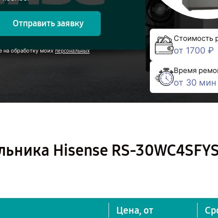
Отправить заявку
Стоимость 
от 1700 ₽
е на обработку моих
персональных
Время ремо
от 30 мин
льника Hisense RS-30WC4SFYS
Цена, от
Ср