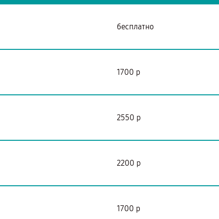
бесплатно
1700 р
2550 р
2200 р
я
1700 р