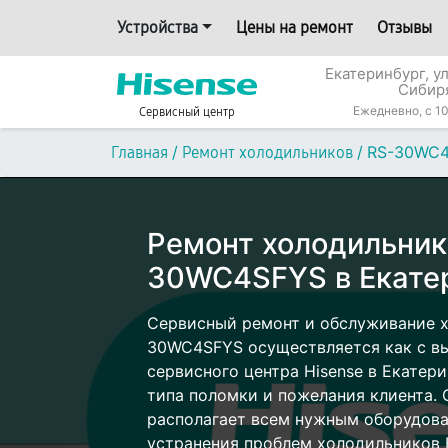
Устройства
Цены на ремонт
Отзывы
Екатеринбург, у
Сибир
Ежедневно, с 10
Сервисный центр
/
/
RS-30WC
Главная
Ремонт холодильников
Ремонт холодильник
30WC4SFYS в Екате
Сервисный ремонт и обслуживание х
30WC4SFYS осуществляется как с вые
сервисного центра Hisense в Екатери
типа поломки и пожелания клиента.
располагает всем нужным оборудова
устранения проблем холодильников H