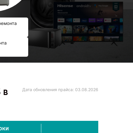
ремонта
нта
 в
Дата обновления прайса:
03.08.2026
оки