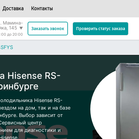
Доставка
Контакты
л. Мамина-
яка, 145
▼
Проверить статус заказа
Заказать звонок
:00 до 20:00
4SFYS
а Hisense RS-
ринбурге
олодильника Hisense RS-
здом на дом, так и на базе
нбурге. Выбор зависит от
 Сервисный центр
нием для диагностики и
isense.