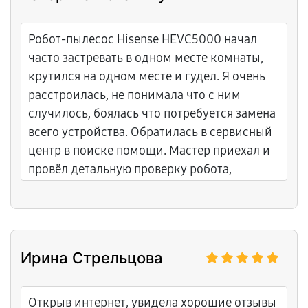
Робот-пылесос Hisense HEVC5000 начал
часто застревать в одном месте комнаты,
крутился на одном месте и гудел. Я очень
расстроилась, не понимала что с ним
случилось, боялась что потребуется замена
всего устройства. Обратилась в сервисный
центр в поиске помощи. Мастер приехал и
провёл детальную проверку робота,
выяснил что забилась система датчиков
препятствий, они перестали видеть
препятствия спереди и с боков. Также
оказалось что колёса засорились и плохо
Ирина Стрельцова
прокручиваются. Сервисный центр очистил
все датчики очень аккуратно, прочистил
колёса, смазал их, обновил программное
Открыв интернет, увидела хорошие отзывы