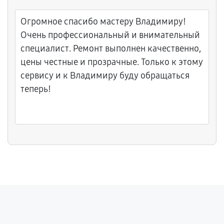
систему охлаждения, убедился что холод
распределяется равномерно по обоим
Огромное спасибо мастеру Владимиру!
камерам. Диагностика была бесплатной,
Очень профессиональный и внимательный
мастер честно сказал что нужно и не
специалист. Ремонт выполнен качественно,
предлагал ненужных услуг. Дали гарантию
цены честные и прозрачные. Только к этому
на замену и работу. Теперь холодильник
сервису и к Владимиру буду обращаться
работает отлично, продукты хранятся
теперь!
долго. Спасибо за честность!