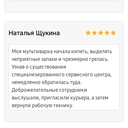
системы кондиционирования. Выяснил что
произошла утечка фреона из внешнего
блока, вероятно где-то разрушилось
соединение трубок. Сервисный центр
Наталья Щукина
полностью опустошил систему от остатков
старого фреона, заменил поломанный
фрагмент трубки на новый медный,
Моя мультиварка начала кипеть, выделять
пропаял все соединения профессионально,
неприятные запахи и чрезмерно грелась.
произвёл полную дозаправку фреоном.
Узнав о существовании
Диагностика была бесплатной, мастер
специализированного сервисного центра,
подробно объяснил что и почему
немедленно обратилась туда.
сломалось. Дали гарантию на всё
Доброжелательные сотрудники
проделанное. Теперь холодит мощно, как
выслушали, пригласили курьера, а затем
когда был новый. Спасибо за качественный
вернули рабочую технику.
ремонт!