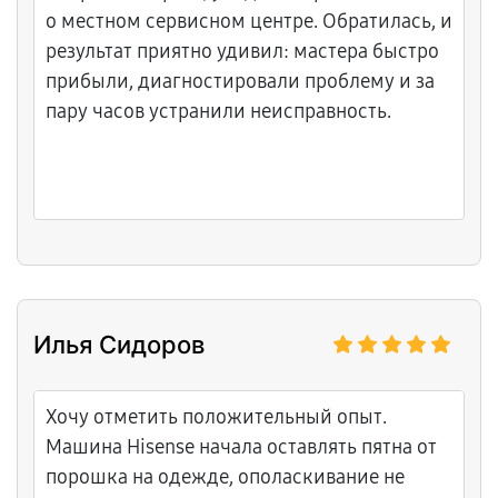
обеспечение робота. Диагностика была
о местном сервисном центре. Обратилась, и
бесплатной, мастер не навязывал лишних
результат приятно удивил: мастера быстро
услуг. Дали гарантию на все проведённые
прибыли, диагностировали проблему и за
работы. Теперь робот ездит свободно и
пару часов устранили неисправность.
уверенно, без зависаний. Спасибо за
честный подход!
Илья Сидоров
Хочу отметить положительный опыт.
Машина Hisense начала оставлять пятна от
порошка на одежде, ополаскивание не