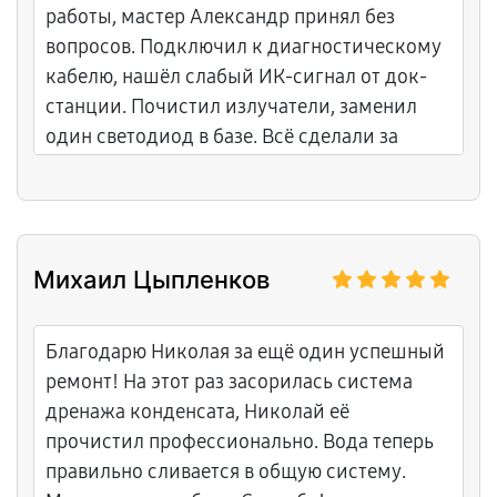
работы, мастер Александр принял без
вопросов. Подключил к диагностическому
кабелю, нашёл слабый ИК-сигнал от док-
станции. Почистил излучатели, заменил
один светодиод в базе. Всё сделали за
полчаса, запустили возврат на зарядку раз
десять — приезжает точно. Спасибо
Александру за поздний приём и за то, что
не стал менять всю базу целиком. Теперь
Михаил Цыпленков
сам паркуется с первого раза!
Благодарю Николая за ещё один успешный
ремонт! На этот раз засорилась система
дренажа конденсата, Николай её
прочистил профессионально. Вода теперь
правильно сливается в общую систему.