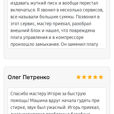
издавать жуткий писк и вообще перестал
включаться. Я звонил в несколько сервисов,
все называли большие суммы. Позвонил в
этот сервис, мастер приехал, разобрал
внешний блок и нашел, что повреждена
плата управления и в компрессоре
произошло замыкание. Он заменил плату
на оригинальную, очистил компрессор,
проверил всю систему. Работу выполнял
очень аккуратно, объяснял каждый шаг.
После включения кондиционер заработал
Олег Петренко
идеально, как новенький. Спасибо за
профессионализм и справедливую цену.
Спасибо мастеру Игорю за быструю
помощь! Машина вдруг начала гудеть при
стирке, звук был ужасный. Игорь приехал,