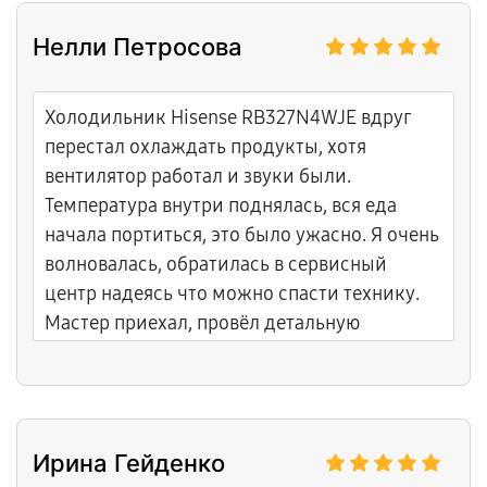
года помогает избежать таких проблем.
Нелли Петросова
Буду теперь регулярно приносить сюда на
осмотр.
Холодильник Hisense RB327N4WJE вдруг
перестал охлаждать продукты, хотя
вентилятор работал и звуки были.
Температура внутри поднялась, вся еда
начала портиться, это было ужасно. Я очень
волновалась, обратилась в сервисный
центр надеясь что можно спасти технику.
Мастер приехал, провёл детальную
диагностику, выяснил что сломалась
система циркуляции холодного воздуха,
вентилятор испарителя вышел из строя
полностью. Сервисный центр заменил
Ирина Гейденко
вентилятор на оригинальный, проверил всю